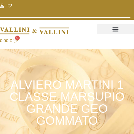
.
.
0
0,00
€
ALVIERO MARTINI 1
CLASSE MARSUPIO
GRANDE GEO
GOMMATO