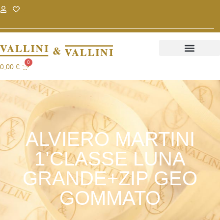
.
.
0
0,00
€
ALVIERO MARTINI
1’CLASSE LUNA
GRANDE+ZIP GEO
GOMMATO