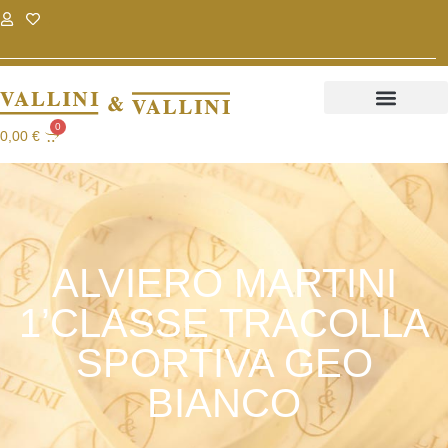
.
.
0
0,00
€
ALVIERO MARTINI
1’CLASSE TRACOLLA
SPORTIVA GEO
BIANCO