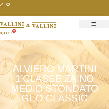
.
.
0
0,00
€
ALVIERO MARTINI
1’CLASSE ZAINO
MEDIO STONDATO
GEO CLASSIC