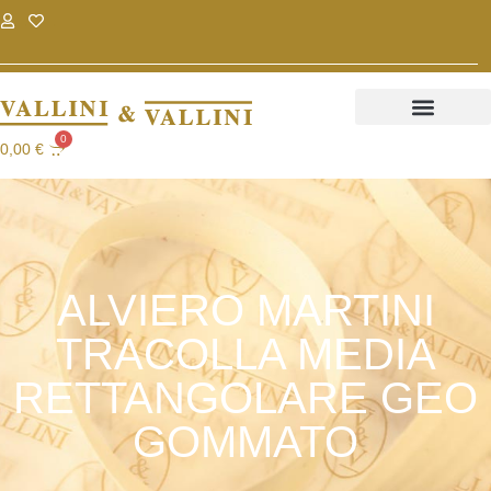
.
.
0
0,00
€
ALVIERO MARTINI
TRACOLLA MEDIA
RETTANGOLARE GEO
GOMMATO