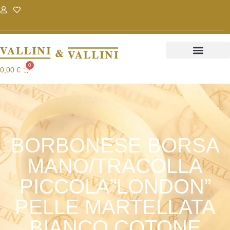
.
.
0
0,00
€
BORBONESE BORSA
MANO/TRACOLLA
PICCOLA”LONDON”
PELLE MARTELLATA
BIANCO COTONE