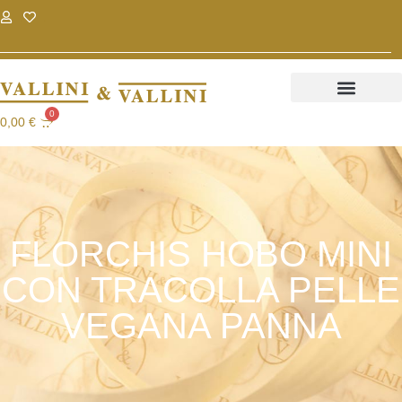
.
.
0
0,00
€
FLORCHIS HOBO MINI
CON TRACOLLA PELLE
VEGANA PANNA