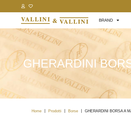
.
.
BRAND
GHERARDINI BORS
|
|
|
Home
Prodotti
Borse
GHERARDINI BORSA A 