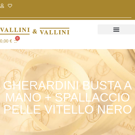
.
.
0
0,00
€
GHERARDINI BUSTA A
MANO + SPALLACCIO
PELLE VITELLO NERO