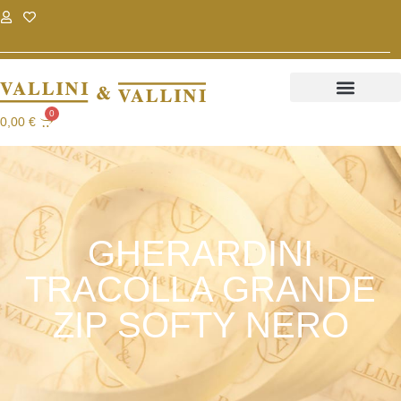
.
.
0
0,00
€
GHERARDINI
TRACOLLA GRANDE
ZIP SOFTY NERO