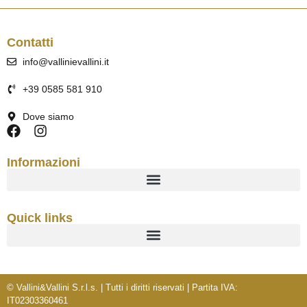
Contatti
info@vallinievallini.it
+39 0585 581 910
Dove siamo
Informazioni
Quick links
© Vallini&Vallini S.r.l.s. | Tutti i diritti riservati | Partita IVA:
IT02303360461