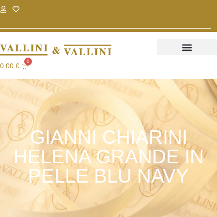
.
.
0
0,00
€
GIANNI CHIARINI
HELENA GRANDE IN
PELLE BLU NAVY