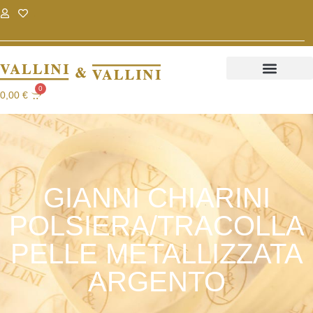
.
.
0
0,00
€
GIANNI CHIARINI
POLSIERA/TRACOLLA
PELLE METALLIZZATA
ARGENTO