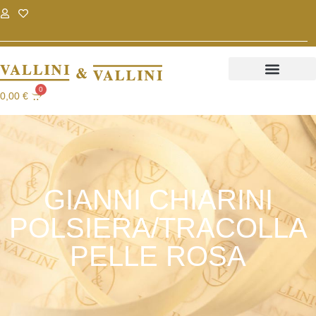
.
.
0
0,00
€
GIANNI CHIARINI
POLSIERA/TRACOLLA
PELLE ROSA