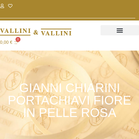
.
.
0
0,00
€
GIANNI CHIARINI
PORTACHIAVI FIORE
IN PELLE ROSA