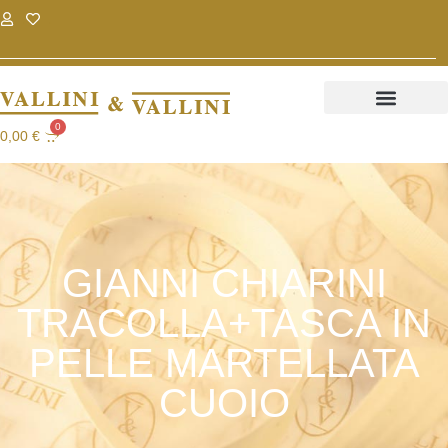
.
.
0
0,00
€
GIANNI CHIARINI
TRACOLLA+TASCA IN
PELLE MARTELLATA
CUOIO