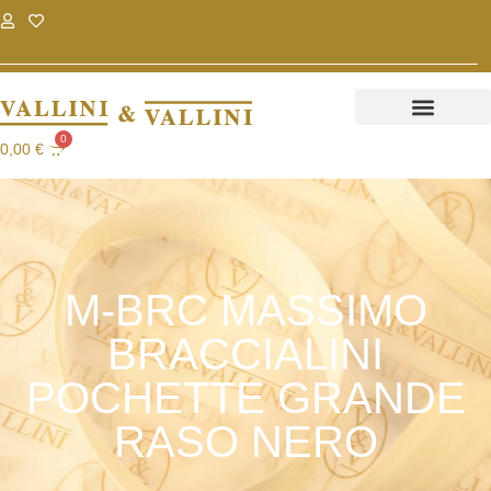
.
.
0
0,00
€
M-BRC MASSIMO
BRACCIALINI
POCHETTE GRANDE
RASO NERO