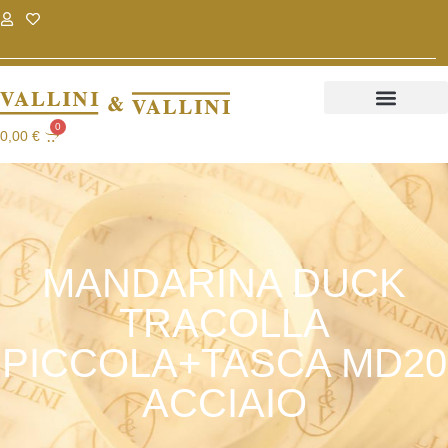
.
.
0
0,00
€
MANDARINA DUCK
TRACOLLA
PICCOLA+TASCA MD20
ACCIAIO