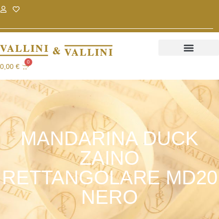
.
.
0
0,00
€
MANDARINA DUCK
ZAINO
RETTANGOLARE MD20
NERO