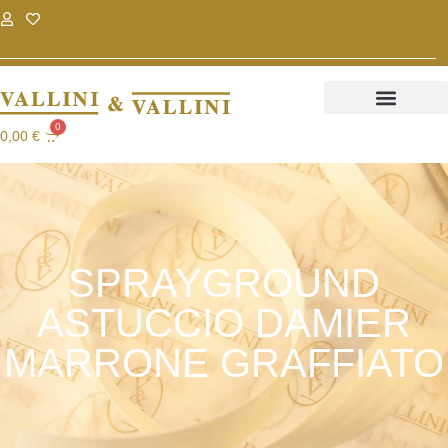
.
.
0
0,00
€
SPRAYGROUND
ASTUCCIO DAMIER
MARRONE GRAFFIATO