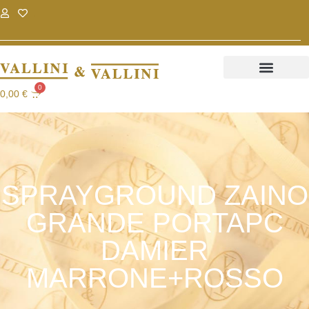
.
.
0
0,00
€
SPRAYGROUND ZAINO
GRANDE PORTAPC
DAMIER
MARRONE+ROSSO