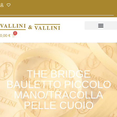
.
.
0
0,00
€
THE BRIDGE
BAULETTO PICCOLO
MANO/TRACOLLA
PELLE CUOIO