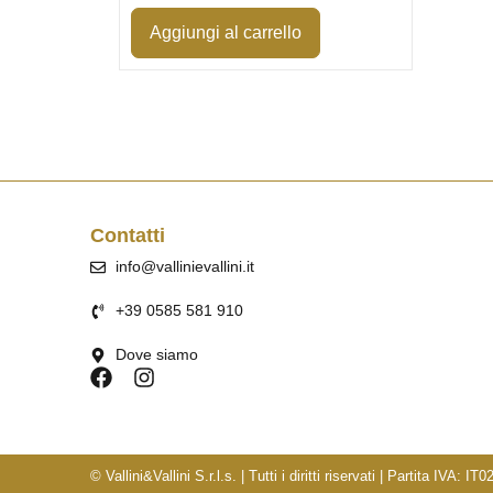
Aggiungi al carrello
Contatti
info@vallinievallini.it
+39 0585 581 910
Dove siamo
© Vallini&Vallini S.r.l.s. | Tutti i diritti riservati | Partita IVA: 