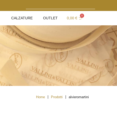
0
CALZATURE
OUTLET
0,00
€
|
|
Home
Prodotti
alvieromartini