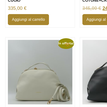
CUOIO
COTONE+CA
335,00
€
345,00
€
2
Aggiungi al carrello
Aggiungi al 
In offerta!