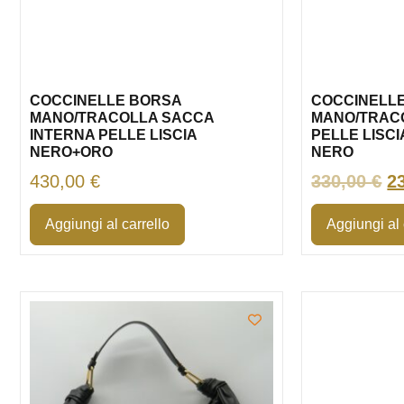
COCCINELLE BORSA
COCCINELLE
MANO/TRACOLLA SACCA
MANO/TRAC
INTERNA PELLE LISCIA
PELLE LISCI
NERO+ORO
NERO
430,00
€
330,00
€
2
Aggiungi al carrello
Aggiungi al 