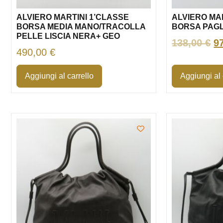
ALVIERO MARTINI 1’CLASSE
ALVIERO MA
BORSA MEDIA MANO/TRACOLLA
BORSA PAGL
PELLE LISCIA NERA+ GEO
138,00
€
9
490,00
€
Aggiungi al carrello
Aggiungi al 