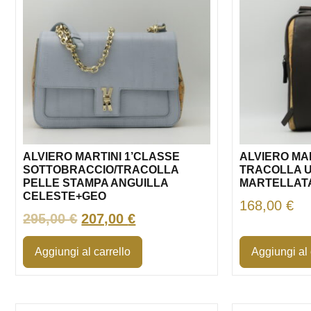
ALVIERO MARTINI 1’CLASSE
ALVIERO MA
SOTTOBRACCIO/TRACOLLA
TRACOLLA 
PELLE STAMPA ANGUILLA
MARTELLAT
CELESTE+GEO
168,00
€
295,00
€
207,00
€
Aggiungi al carrello
Aggiungi al 