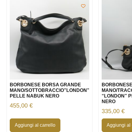
BORBONESE BORSA GRANDE
BORBONESE
MANO/SOTTOBRACCIO”LONDON”
MANO/TRAC
PELLE NABUK NERO
“LONDON” P
NERO
455,00
€
335,00
€
Aggiungi al carrello
Aggiungi al 