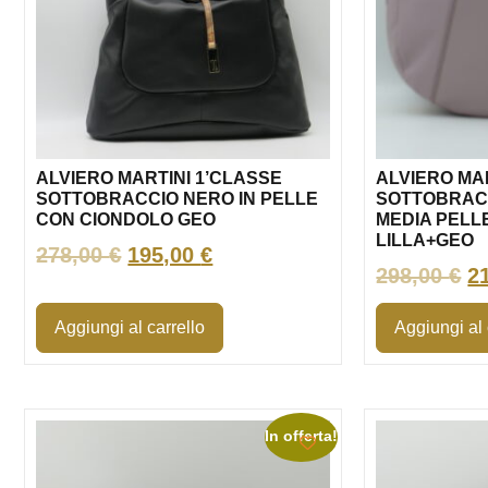
ALVIERO MARTINI 1’CLASSE
ALVIERO MA
SOTTOBRACCIO NERO IN PELLE
SOTTOBRAC
CON CIONDOLO GEO
MEDIA PELL
LILLA+GEO
278,00
€
195,00
€
298,00
€
2
Aggiungi al carrello
Aggiungi al 
In offerta!