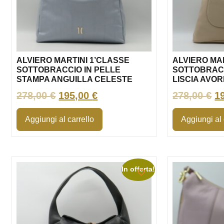
ALVIERO MARTINI 1’CLASSE
ALVIERO MA
SOTTOBRACCIO IN PELLE
SOTTOBRACC
STAMPA ANGUILLA CELESTE
LISCIA AVO
278,00
€
195,00
€
278,00
€
1
Aggiungi al carrello
Aggiungi al 
In offerta!