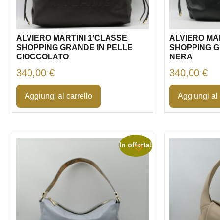
ALVIERO MARTINI 1’CLASSE
ALVIERO MA
SHOPPING GRANDE IN PELLE
SHOPPING G
CIOCCOLATO
NERA
340,00
€
340,00
€
Aggiungi al carrello
Aggiungi al 
In offerta!