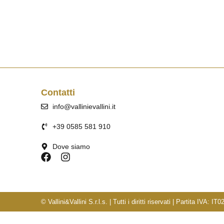
Contatti
info@vallinievallini.it
+39 0585 581 910
Dove siamo
© Vallini&Vallini S.r.l.s. | Tutti i diritti riservati | Partita IVA: 