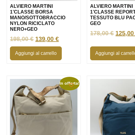
ALVIERO MARTINI
ALVIERO MARTINI
1’CLASSE BORSA
1’CLASSE REPOR
MANO/SOTTOBRACCIO
TESSUTO BLU PAC
NYLON RICICLATO
GEO
NERO+GEO
178,00
€
125,0
198,00
€
139,00
€
Aggiungi al carrello
Aggiungi al carrell
In offerta!