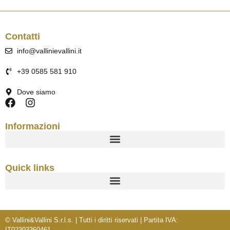
Contatti
info@vallinievallini.it
+39 0585 581 910
Dove siamo
Informazioni
Quick links
© Vallini&Vallini S.r.l.s. | Tutti i diritti riservati | Partita IVA:
IT02303360461