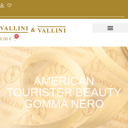
.
.
0
0,00
€
AMERICAN
TOURISTER BEAUTY
GOMMA NERO